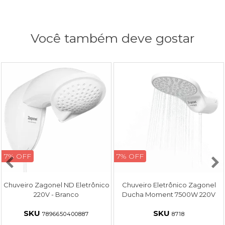
Você também deve gostar
7% OFF
7% OFF
Chuveiro Zagonel ND Eletrônico
Chuveiro Eletrônico Zagonel
220V - Branco
Ducha Moment 7500W 220V
Branco
SKU 
SKU 
7896650400887
8718