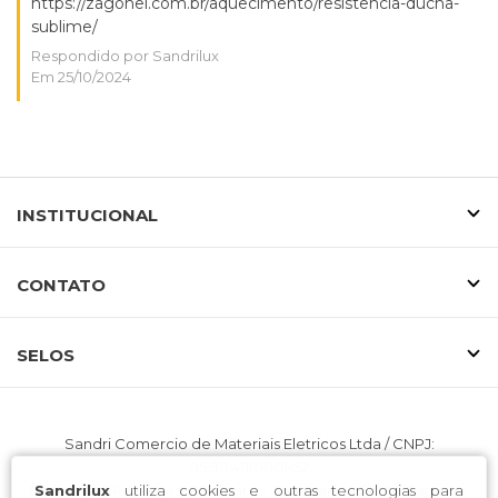
https://zagonel.com.br/aquecimento/resistencia-ducha-
sublime/
Respondido por Sandrilux
Em 25/10/2024
INSTITUCIONAL
CONTATO
SELOS
Sandri Comercio de Materiais Eletricos Ltda / CNPJ:
05.911.411/0001-52
Sandrilux
utiliza cookies e outras tecnologias para
Endereço: Rua Lages, 56. Centro. Curitibanos. Santa Catarina.